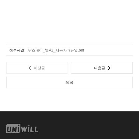
첨부파일
위즈페이_앱V2_사용자매뉴얼.pdf
이전글
다음글
목록