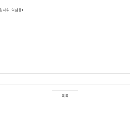
삼원타워, 역삼동)
목록